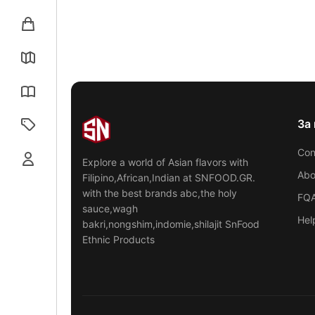
За 
Con
Explore a world of Asian flavors with
Abo
Filipino,African,Indian at SNFOOD.GR.
with the best brands abc,the holy
FQ
sauce,wagh
Hel
bakri,nongshim,indomie,shilajit SnFood
Ethnic Products