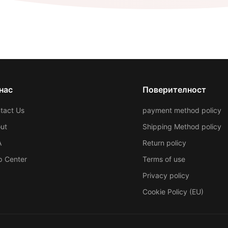
нас
Поверителност
tact Us
payment method policy
ut
Shipping Method policy
A
Return policy
p Center
Terms of use
Privacy policy
Cookie Policy (EU)