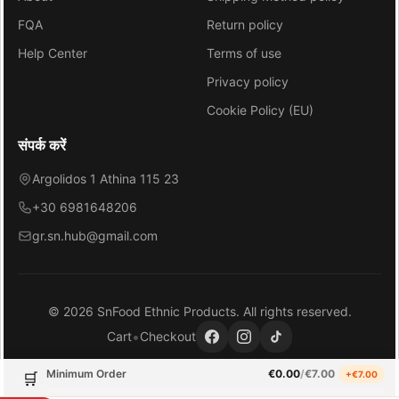
FQA
Return policy
Help Center
Terms of use
Privacy policy
Cookie Policy (EU)
संपर्क करें
Argolidos 1 Athina 115 23
+30 6981648206
gr.sn.hub@gmail.com
©
2026
SnFood Ethnic Products
. All rights reserved.
•
Cart
Checkout
Minimum Order
€
0.00
/
€
7.00
+€
7.00
🛒